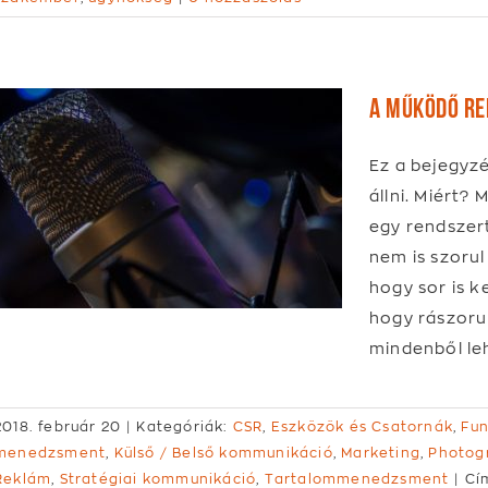
A működő re
Ez a bejegyzés
állni. Miért?
egy rendszert
nem is szorul
hogy sor is k
hogy rászorul
mindenből leh
2018. február 20
|
Kategóriák:
CSR
,
Eszközök és Csatornák
,
Fun
menedzsment
,
Külső / Belső kommunikáció
,
Marketing
,
Photog
Reklám
,
Stratégiai kommunikáció
,
Tartalommenedzsment
|
Cí