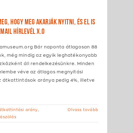
eg, hogy meg akarják nyitni, és el is
mail hírlevél x.0
iaamuseum.org Bár naponta átlagosan 88
nk, még mindig az egyik leghatékonyabb
zközként áll rendelkezésünkre. Minden
yelembe véve az átlagos megnyitási
 átkattintások aránya pedig 4%, illetve
átkattintási arány
,
Olvass tovább
ászólás