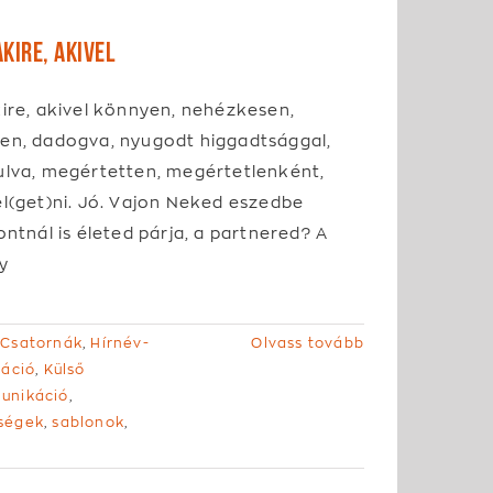
kire, akivel
ire, akivel könnyen, nehézkesen,
en, dadogva, nyugodt higgadtsággal,
ulva, megértetten, megértetlenként,
l(get)ni. Jó. Vajon Neked eszedbe
ontnál is életed párja, a partnered? A
y
 Csatornák
,
Hírnév-
Olvass tovább
káció
,
Külső
unikáció
,
ségek
,
sablonok
,