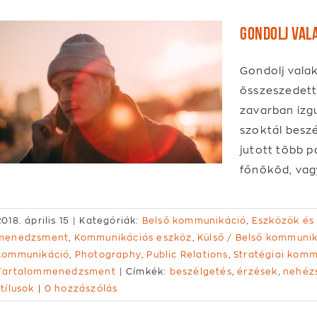
Gondolj vala
Gondolj valak
összeszedett
zavarban izg
szoktál beszé
jutott több p
főnököd, vag
2018. április 15
|
Kategóriák:
Belső kommunikáció
,
Eszközök és
menedzsment
,
Kommunikációs eszköz
,
Külső / Belső kommuni
kommunikáció
,
Photography
,
Public Relations
,
Stratégiai komm
Tartalommenedzsment
|
Címkék:
beszélgetés
,
érzések
,
nehéz
stílusok
|
0 hozzászólás