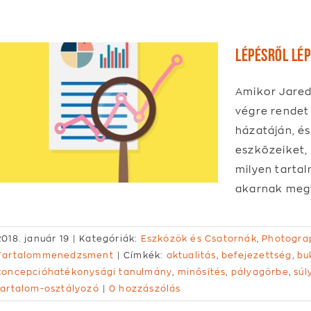
Lépésről lé
Amikor Jared
végre rendet
házatáján, é
eszközeiket, 
milyen tartal
akarnak megt
2018. január 19
|
Kategóriák:
Eszközök és Csatornák
,
Photogra
Tartalommenedzsment
|
Címkék:
aktualitás
,
befejezettség
,
bu
koncepcióhatékonysági tanulmány
,
minősítés
,
pályagörbe
,
súl
tartalom-osztályozó
|
0 hozzászólás