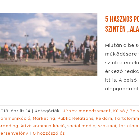
5 hasznos p
szintén „ala
Miután a bel
működésére f
szintre emeln
érkező reakc
itt is. A bel
alapgondolat
2018. április 14
|
Kategóriák:
Hírnév-menedzsment
,
Külső / Be
kommunikáció
,
Marketing
,
Public Relations
,
Reklám
,
Tartalom
branding
,
kríziskommunikáció
,
social media
,
szakmai
,
tartalom
versenyelőny
|
0 hozzászólás