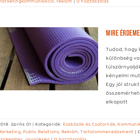
marketingkommunikáció
,
reklám
|
0 hozzászólás
Mire érdeme
Tudod, hogy 
különbség va
túlszárnyalj
kényelmi mut
Egy jól stru
összemérhető
elkapott
2018. április 01
|
Kategóriák:
Eszközök és Csatornák
,
Kommunik
Marketing
,
Public Relations
,
Reklám
,
Tartalommenedzsment
|
szakember
,
ügynökség
|
0 hozzászólás