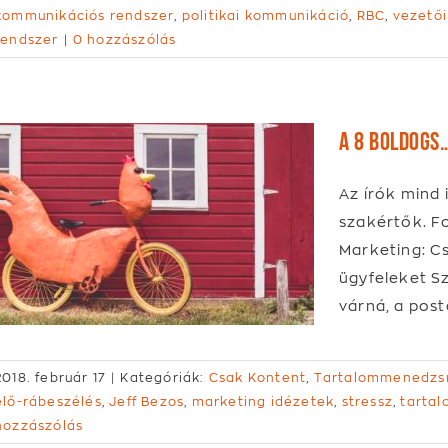
kommunikációs rendszer
,
politikai kommunikáció
,
RBC
,
vezetői
rendszer
|
0 hozzászólás
A 8 boldogs
Az írók mind
szakértők. F
Marketing: C
ügyfeleket S
várná, a post
2018. február 17
|
Kategóriák:
Csak Kontent
,
Tartalommenedzs
elő-rábeszélés
,
Jeff Bezos
,
marketing idézetek
,
stressz
,
tarta
hozzászólás