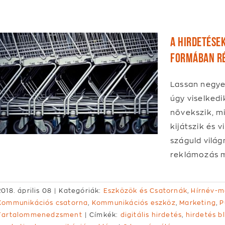
A hirdetések
formában ré
Lassan negyed
úgy viselkedi
növekszik, m
kijátszik és 
száguld világ
reklámozás m
2018. április 08
|
Kategóriák:
Eszközök és Csatornák
,
Hírnév-
Kommunikációs csatorna
,
Kommunikációs eszköz
,
Marketing
,
P
Tartalommenedzsment
|
Címkék:
digitális hirdetés
,
hirdetés b