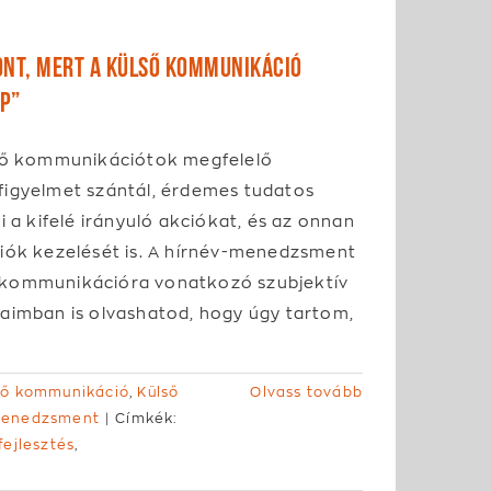
ont, mert a külső kommunikáció
p”
ső kommunikációtok megfelelő
igyelmet szántál, érdemes tudatos
i a kifelé irányuló akciókat, és az onnan
iók kezelését is. A hírnév-menedzsment
ső kommunikációra vonatkozó szubjektív
aimban is olvashatod, hogy úgy tartom,
lső kommunikáció
,
Külső
Olvass tovább
menedzsment
|
Címkék:
fejlesztés
,