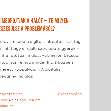
 megfojtják a hálót – Te milyen
szesülsz a problémából?
 évszázada a digitális hirdetési üzletág
k, mint egy elfajult, szociopata gyerek –
int a futótűz, mialatt vakmerőn becsap,
virtuálisan felhúz mindenkit. S közben
méretű röppályáján. A digitális
egannyi halálos
menedzsment
,
Olvass tovább
ublic Relations
,
Reklám
,
lokkolás
,