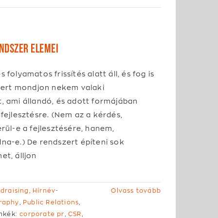
ndszer elemei
 folyamatos frissítés alatt áll, és fog is
 Mert mondjon nekem valaki
, ami állandó, és adott formájában
 fejlesztésre. (Nem az a kérdés,
erül-e a fejlesztésére, hanem,
na-e.) De rendszert építeni sok
et, álljon
draising
,
Hírnév-
Olvass tovább
raphy
,
Public Relations
,
mkék:
corporate pr
,
CSR
,