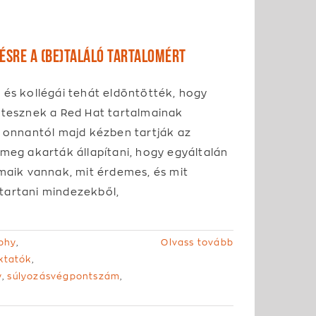
pésre a (be)találó tartalomért
 és kollégái tehát eldöntötték, hogy
 tesznek a Red Hat tartalmainak
s onnantól majd kézben tartják az
meg akarták állapítani, hogy egyáltalán
maik vannak, mit érdemes, és mit
artani mindezekből,
phy
,
Olvass tovább
ktatók
,
y
,
súlyozásvégpontszám
,