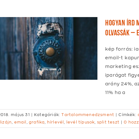
Hogyan írd m
olvassák – e
kép forrás: 
email-t kapu
marketing es
iparágat fig
arány 24%, az
11% ha a
2018. május 31
|
Kategóriák:
Tartalommenedzsment
|
Címkék:
dizájn
,
email
,
grafika
,
hírlevél
,
levél típusok
,
split teszt
|
0 hozz