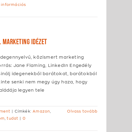
 információs
… marketing idézet
 idegennyelvű, közismert marketing
orrás: Jane Flaming, LinkedIn Engedély
sinálj idegenekből barátokat, barátokból
zinte senki nem megy úgy haza, hogy
aládája legyen tele
ment
|
Címkék:
Amazon
,
Olvass tovább
lom
,
tudat
|
0