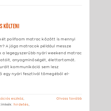
s költeni
két polifoam matrac között is mennyi
n? A jóga matracok például messze
ák a legegyszerűbb nyári weekend matrac
atóit, anyagminőségét, élettartamát.
kturált kommunikáció sem lesz
 egy nyári fesztivál tömegéből el-
ációs eszköz
,
Olvass tovább
Címkék:
hirdetés
,