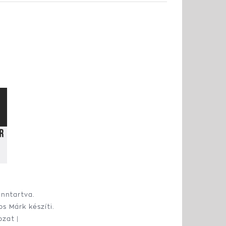
enntartva.
os Márk
készíti.
ozat
|