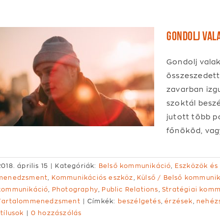
Gondolj vala
Gondolj valak
összeszedett
zavarban izg
szoktál beszé
jutott több p
főnököd, vag
2018. április 15
|
Kategóriák:
Belső kommunikáció
,
Eszközök és
menedzsment
,
Kommunikációs eszköz
,
Külső / Belső kommuni
kommunikáció
,
Photography
,
Public Relations
,
Stratégiai komm
Tartalommenedzsment
|
Címkék:
beszélgetés
,
érzések
,
nehéz
stílusok
|
0 hozzászólás