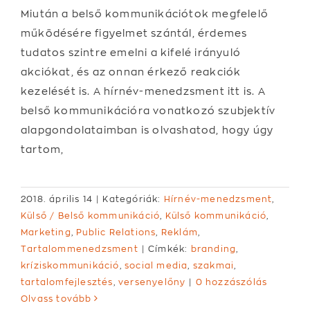
Miután a belső kommunikációtok megfelelő
működésére figyelmet szántál, érdemes
tudatos szintre emelni a kifelé irányuló
akciókat, és az onnan érkező reakciók
kezelését is. A hírnév-menedzsment itt is. A
belső kommunikációra vonatkozó szubjektív
alapgondolataimban is olvashatod, hogy úgy
tartom,
2018. április 14
|
Kategóriák:
Hírnév-menedzsment
,
Külső / Belső kommunikáció
,
Külső kommunikáció
,
Marketing
,
Public Relations
,
Reklám
,
Tartalommenedzsment
|
Címkék:
branding
,
kríziskommunikáció
,
social media
,
szakmai
,
tartalomfejlesztés
,
versenyelőny
|
0 hozzászólás
Olvass tovább