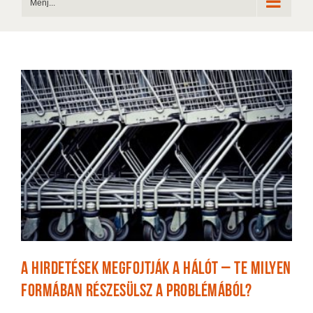
Menj...
A hirdetések megfojtják a hálót – Te milyen
formában részesülsz a problémából?