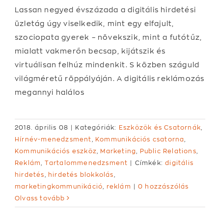
Lassan negyed évszázada a digitális hirdetési
üzletág úgy viselkedik, mint egy elfajult,
szociopata gyerek – növekszik, mint a futótűz,
mialatt vakmerőn becsap, kijátszik és
virtuálisan felhúz mindenkit. S közben száguld
világméretű röppályáján. A digitális reklámozás
megannyi halálos
2018. április 08
|
Kategóriák:
Eszközök és Csatornák
,
Hírnév-menedzsment
,
Kommunikációs csatorna
,
Kommunikációs eszköz
,
Marketing
,
Public Relations
,
Reklám
,
Tartalommenedzsment
|
Címkék:
digitális
hirdetés
,
hirdetés blokkolás
,
marketingkommunikáció
,
reklám
|
0 hozzászólás
Olvass tovább