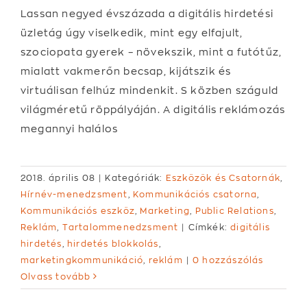
Lassan negyed évszázada a digitális hirdetési
üzletág úgy viselkedik, mint egy elfajult,
szociopata gyerek – növekszik, mint a futótűz,
mialatt vakmerőn becsap, kijátszik és
virtuálisan felhúz mindenkit. S közben száguld
világméretű röppályáján. A digitális reklámozás
megannyi halálos
2018. április 08
|
Kategóriák:
Eszközök és Csatornák
,
Hírnév-menedzsment
,
Kommunikációs csatorna
,
Kommunikációs eszköz
,
Marketing
,
Public Relations
,
Reklám
,
Tartalommenedzsment
|
Címkék:
digitális
hirdetés
,
hirdetés blokkolás
,
marketingkommunikáció
,
reklám
|
0 hozzászólás
Olvass tovább