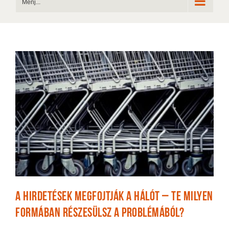
Menj...
A hirdetések megfojtják a hálót – Te milyen
formában részesülsz a problémából?