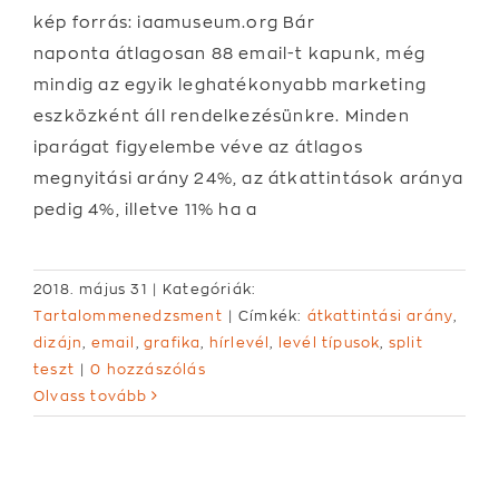
kép forrás: iaamuseum.org Bár
naponta átlagosan 88 email-t kapunk, még
mindig az egyik leghatékonyabb marketing
eszközként áll rendelkezésünkre. Minden
iparágat figyelembe véve az átlagos
megnyitási arány 24%, az átkattintások aránya
pedig 4%, illetve 11% ha a
2018. május 31
|
Kategóriák:
Tartalommenedzsment
|
Címkék:
átkattintási arány
,
dizájn
,
email
,
grafika
,
hírlevél
,
levél típusok
,
split
teszt
|
0 hozzászólás
Olvass tovább