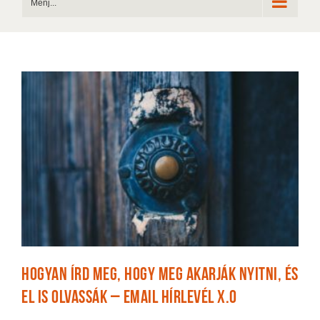
Menj...
Hogyan írd meg, hogy meg akarják nyitni, és
el is olvassák – email hírlevél x.0