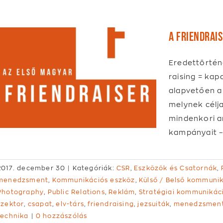
A Friendrais
Eredettörténe
raising = kap
alapvetően a 
melynek célja
mindenkori an
kampányait –
2017. december 30
|
Kategóriák:
CSR
,
Eszközök és Csatornák
,
menedzsment
,
Kommunikációs eszköz
,
Külső / Belső kommuni
Photography
,
Public Relations
,
Reklám
,
Stratégiai kommunikác
szektor
,
csapat
,
elv-társ
,
friendraising
,
jezsuiták
,
menedzsmen
technika
|
0 hozzászólás