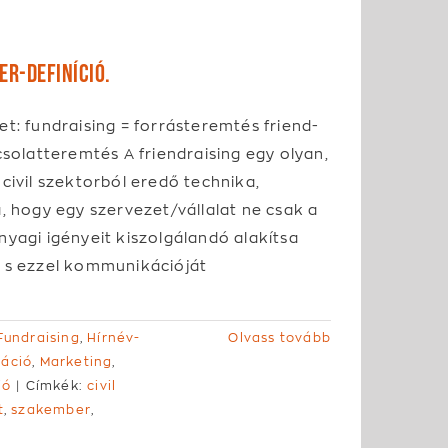
er-definíció.
t: fundraising = forrásteremtés friend-
csolatteremtés A friendraising egy olyan,
civil szektorból eredő technika,
, hogy egy szervezet/vállalat ne csak a
yagi igényeit kiszolgálandó alakítsa
 s ezzel kommunikációját
Fundraising
,
Hírnév-
Olvass tovább
káció
,
Marketing
,
ió
|
Címkék:
civil
t
,
szakember
,