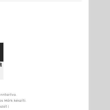
enntartva.
os Márk
készíti.
ozat
|