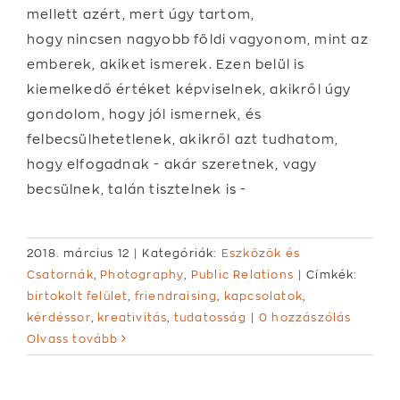
mellett azért, mert úgy tartom,
hogy nincsen nagyobb földi vagyonom, mint az
emberek, akiket ismerek. Ezen belül is
kiemelkedő értéket képviselnek, akikről úgy
gondolom, hogy jól ismernek, és
felbecsülhetetlenek, akikről azt tudhatom,
hogy elfogadnak - akár szeretnek, vagy
becsülnek, talán tisztelnek is -
2018. március 12
|
Kategóriák:
Eszközök és
Csatornák
,
Photography
,
Public Relations
|
Címkék:
birtokolt felület
,
friendraising
,
kapcsolatok
,
kérdéssor
,
kreativitás
,
tudatosság
|
0 hozzászólás
Olvass tovább