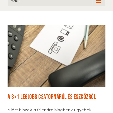
Menj...
A 3+1 legjobb csatornáról és eszközről
Miért hiszek a friendraisingben? Egyebek