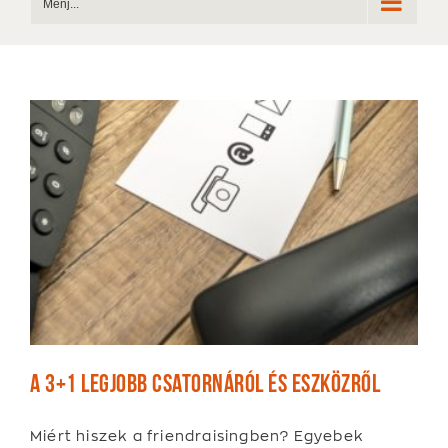
Menj...
A 3+1 legjobb csatornáról és eszközről
Miért hiszek a friendraisingben? Egyebek