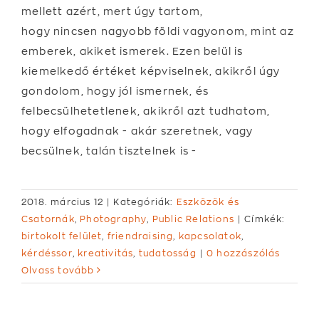
mellett azért, mert úgy tartom,
hogy nincsen nagyobb földi vagyonom, mint az
emberek, akiket ismerek. Ezen belül is
kiemelkedő értéket képviselnek, akikről úgy
gondolom, hogy jól ismernek, és
felbecsülhetetlenek, akikről azt tudhatom,
hogy elfogadnak - akár szeretnek, vagy
becsülnek, talán tisztelnek is -
2018. március 12
|
Kategóriák:
Eszközök és
Csatornák
,
Photography
,
Public Relations
|
Címkék:
birtokolt felület
,
friendraising
,
kapcsolatok
,
kérdéssor
,
kreativitás
,
tudatosság
|
0 hozzászólás
Olvass tovább