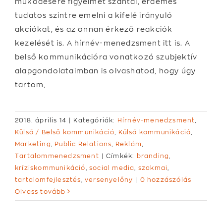
működésére figyelmet szántál, érdemes
tudatos szintre emelni a kifelé irányuló
akciókat, és az onnan érkező reakciók
kezelését is. A hírnév-menedzsment itt is. A
belső kommunikációra vonatkozó szubjektív
alapgondolataimban is olvashatod, hogy úgy
tartom,
2018. április 14
|
Kategóriák:
Hírnév-menedzsment
,
Külső / Belső kommunikáció
,
Külső kommunikáció
,
Marketing
,
Public Relations
,
Reklám
,
Tartalommenedzsment
|
Címkék:
branding
,
kríziskommunikáció
,
social media
,
szakmai
,
tartalomfejlesztés
,
versenyelőny
|
0 hozzászólás
Olvass tovább