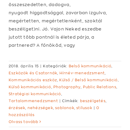
összeszedetten, dadogva,
nyugodt higgadtsággal, zavarban izgulva,
megértetten, megértetlenként, szoktál
beszél(get)ni. Jó. Vajon Neked eszedbe
jutott több pontnál is életed párja, a
partnered? A főnököd, vagy
2018. április 15
|
Kategóriák:
Belső kommunikáció
,
Eszközök és Csatornák
,
Hírnév-menedzsment
,
Kommunikációs eszköz
,
Külső / Belső kommunikáció
,
Külső kommunikáció
,
Photography
,
Public Relations
,
Stratégiai kommunikáció
,
Tartalommenedzsment
|
Címkék:
beszélgetés
,
érzések
,
nehézségek
,
sablonok
,
stílusok
|
0
hozzászólás
Olvass tovább