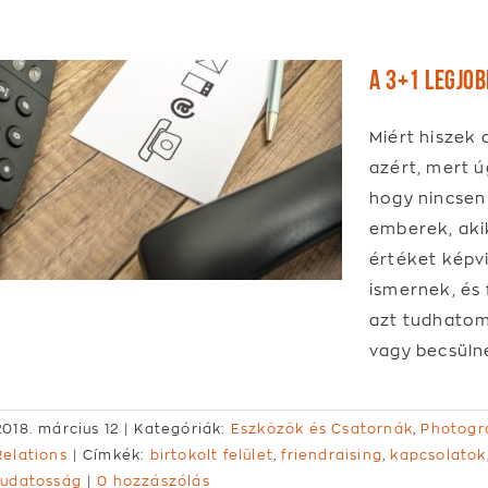
A 3+1 legjo
Miért hiszek 
azért, mert ú
hogy nincsen
emberek, aki
értéket képvi
ismernek, és 
azt tudhatom
vagy becsülne
2018. március 12
|
Kategóriák:
Eszközök és Csatornák
,
Photogr
Relations
|
Címkék:
birtokolt felület
,
friendraising
,
kapcsolatok
tudatosság
|
0 hozzászólás