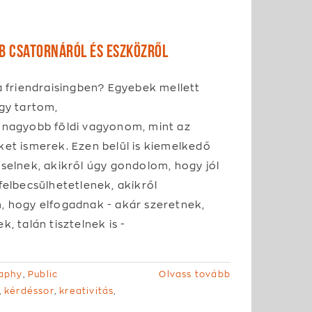
bb csatornáról és eszközről
a friendraisingben? Egyebek mellett
gy tartom,
 nagyobb földi vagyonom, mint az
ket ismerek. Ezen belül is kiemelkedő
selnek, akikről úgy gondolom, hogy jól
felbecsülhetetlenek, akikről
, hogy elfogadnak - akár szeretnek,
k, talán tisztelnek is -
aphy
,
Public
Olvass tovább
,
kérdéssor
,
kreativitás
,