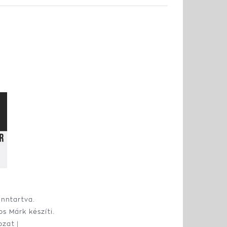
enntartva.
os Márk
készíti.
ozat
|