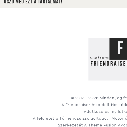
Oszd meg ezt a tartalmat!
© 2017 -
2026 Minden jog f
A Friendraiser.hu oldalt
Naszád
|
Adatkezelési nyilatk
| A felületet a
Tárhely.Eu
szolgáltatja. | Motorj
| Szerkezetét A
Theme Fusion
Avad