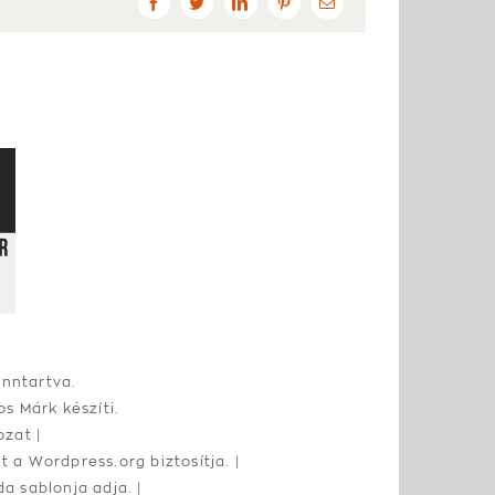
Facebook
Twitter
LinkedIn
Pinterest
Email:
enntartva.
os Márk
készíti.
ozat
|
át a
Wordpress.org
biztosítja. |
a sablonja adja. |