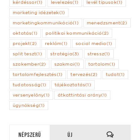
marketing idézetek
(1)
marketingkommunikáció
(1)
menedzsment
(2)
oktatás
(1)
politikai kommunikáció
(2)
projekt
(2)
reklám
(1)
social media
(1)
split teszt
(1)
stratégia
(3)
stressz
(1)
szakember
(2)
szakmai
(1)
tartalom
(1)
tartalomfejlesztés
(1)
tervezés
(2)
tudat
(1)
tudatosság
(1)
tájékoztatás
(1)
versenyelőny
(1)
átkattintási arány
(1)
ügynökség
(1)
Hozzászól
Népszerű
Új