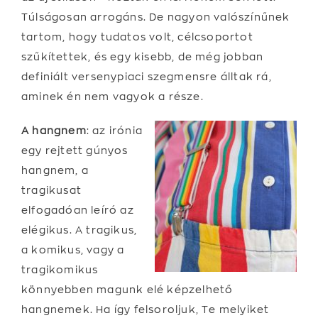
Túlságosan arrogáns. De nagyon valószínűnek
tartom, hogy tudatos volt, célcsoportot
szűkítettek, és egy kisebb, de még jobban
definiált versenypiaci szegmensre álltak rá,
aminek én nem vagyok a része.
A hangnem
: az irónia
egy rejtett gúnyos
hangnem, a
tragikusat
elfogadóan leíró az
elégikus. A tragikus,
a komikus, vagy a
tragikomikus
könnyebben magunk elé képzelhető
hangnemek. Ha így felsoroljuk, Te melyiket