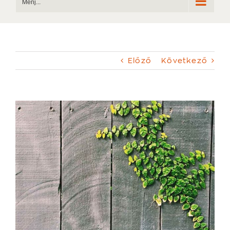
Menj...
Előző
Következő
View
Larger
Image