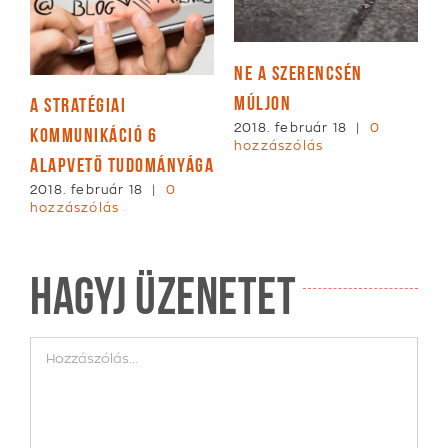
Gondolj valakire,
sén
akivel
A Friendraiser-
2018. április 15
|
0
definíció.
18
|
0
hozzászólás
2017. december 30
|
0
hozzászólás
Hagyj üzenetet
Hozzászólás