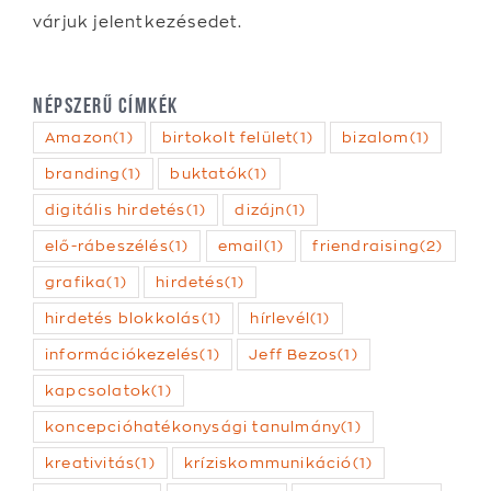
Népszerű címkék
Amazon
(1)
birtokolt felület
(1)
bizalom
(1)
branding
(1)
buktatók
(1)
digitális hirdetés
(1)
dizájn
(1)
elő-rábeszélés
(1)
email
(1)
friendraising
(2)
grafika
(1)
hirdetés
(1)
hirdetés blokkolás
(1)
hírlevél
(1)
információkezelés
(1)
Jeff Bezos
(1)
kapcsolatok
(1)
koncepcióhatékonysági tanulmány
(1)
kreativitás
(1)
kríziskommunikáció
(1)
kérdéssor
(1)
levelezés
(1)
levél típusok
(1)