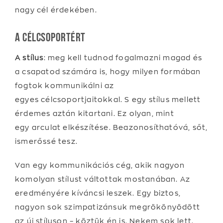
nagy cél érdekében.
A célcsoportért
A stílus
: meg kell tudnod fogalmazni magad és
a csapatod számára is, hogy milyen formában
fogtok kommunikálni az
egyes célcsoportjaitokkal. S egy stílus mellett
érdemes aztán kitartani. Ez olyan, mint
egy arculat elkészítése. Beazonosíthatóvá, sőt,
ismerőssé tesz.
Van egy kommunikációs cég, akik nagyon
komolyan stílust váltottak mostanában. Az
eredményére kíváncsi leszek. Egy biztos,
nagyon sok szimpatizánsuk megrökönyödött
az új stíluson – köztük én is. Nekem sok lett.